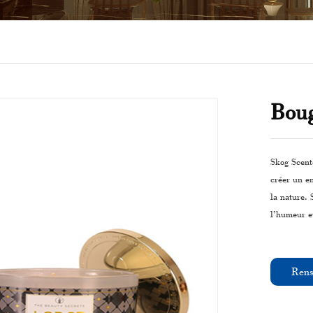
Boug
Skog Scent
créer un en
la nature. 
l’humeur et
Rens