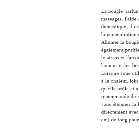
La bougie parfum
massages, l'aide 
domestique, il cr
la concentration 
Allumer la bougie
également purifie
le stress et l'an
l'amour et les bé
Lorsque vous util
à la chaleur, loi
qu'elle brûle et 
recommandé de ne
vous éteignez la 
directement avec
cm) de long pour