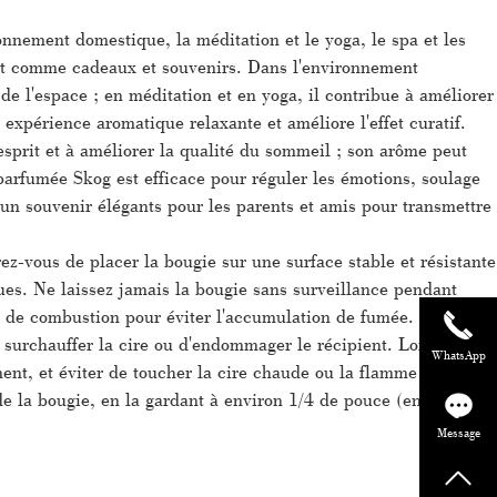
ement domestique, la méditation et le yoga, le spa et les
e et comme cadeaux et souvenirs. Dans l'environnement
de l'espace ; en méditation et en yoga, il contribue à améliorer
e expérience aromatique relaxante et améliore l'effet curatif.
esprit et à améliorer la qualité du sommeil ; son arôme peut
parfumée Skog est efficace pour réguler les émotions, soulage
t un souvenir élégants pour les parents et amis pour transmettre
ez-vous de placer la bougie sur une surface stable et résistante
ues. Ne laissez jamais la bougie sans surveillance pendant
s de combustion pour éviter l'accumulation de fumée. Il est
 surchauffer la cire ou d'endommager le récipient. Lorsque
WhatsApp
ment, et éviter de toucher la cire chaude ou la flamme
e la bougie, en la gardant à environ 1/4 de pouce (environ 0,6
Message