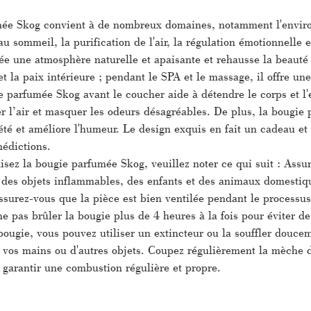
ée Skog convient à de nombreux domaines, notamment l'environn
au sommeil, la purification de l'air, la régulation émotionnell
ée une atmosphère naturelle et apaisante et rehausse la beauté 
et la paix intérieure ; pendant le SPA et le massage, il offre un
 parfumée Skog avant le coucher aide à détendre le corps et l'
r l’air et masquer les odeurs désagréables. De plus, la bougie 
xiété et améliore l'humeur. Le design exquis en fait un cadeau e
nédictions.
isez la bougie parfumée Skog, veuillez noter ce qui suit : Assur
n des objets inflammables, des enfants et des animaux domestiq
assurez-vous que la pièce est bien ventilée pendant le processu
 pas brûler la bougie plus de 4 heures à la fois pour éviter de
bougie, vous pouvez utiliser un extincteur ou la souffler douce
 vos mains ou d'autres objets. Coupez régulièrement la mèche d
 garantir une combustion régulière et propre.