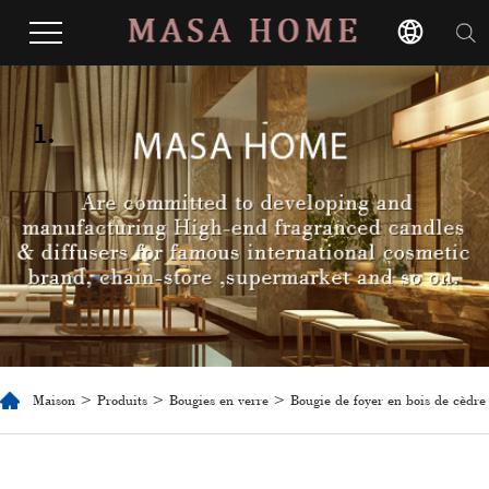
1.
Maison
>
Produits
>
Bougies en verre
> Bougie de foyer en bois de cèdre