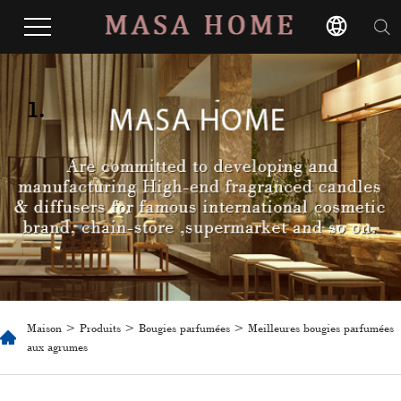
1.
Maison
>
Produits
>
Bougies parfumées
> Meilleures bougies parfumées
aux agrumes