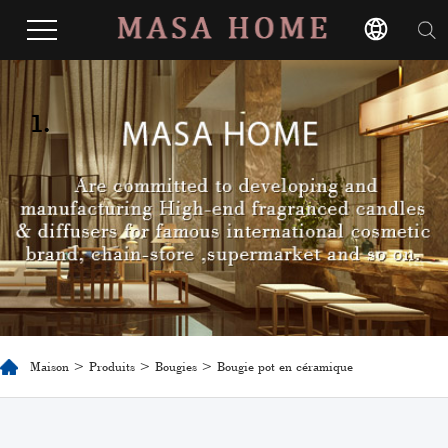
1.
Maison
>
Produits
>
Bougies
> Bougie pot en céramique