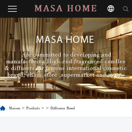
1.
Maison
>
Produits
>
> Diffuseur Reed