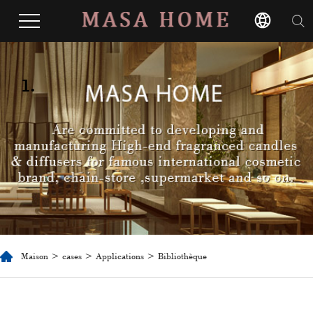
1.
Maison
>
cases
>
Applications
> Bibliothèque